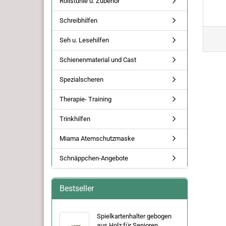
Rollstühle u. Zubehör
Schreibhilfen
Seh u. Lesehilfen
Schienenmaterial und Cast
Spezialscheren
Therapie- Training
Trinkhilfen
Miama Atemschutzmaske
Schnäppchen-Angebote
Bestseller
Spielkartenhalter gebogen
aus Holz für Senioren