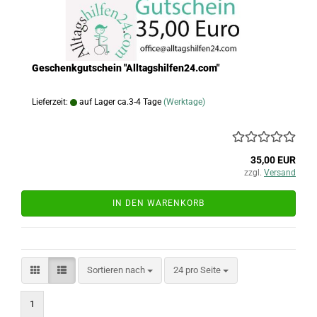
Geschenkgutschein "Alltagshilfen24.com"
Lieferzeit:
auf Lager ca.3-4 Tage
(Werktage)
35,00 EUR
zzgl.
Versand
IN DEN WARENKORB
Sortieren nach
pro Seite
Sortieren nach
24 pro Seite
1