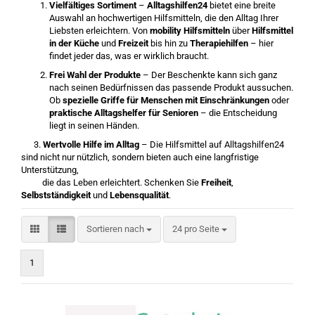
Vielfältiges Sortiment
–
Alltagshilfen24
bietet eine breite
Auswahl an hochwertigen Hilfsmitteln, die den Alltag Ihrer
Liebsten erleichtern. Von
mobility Hilfsmitteln
über
Hilfsmittel
in der Küche
und
Freizeit
bis hin zu
Therapiehilfen
– hier
findet jeder das, was er wirklich braucht.
Frei Wahl der Produkte
– Der Beschenkte kann sich ganz
nach seinen Bedürfnissen das passende Produkt aussuchen.
Ob
spezielle Griffe für Menschen mit Einschränkungen
oder
praktische Alltagshelfer für Senioren
– die Entscheidung
liegt in seinen Händen.
3.
Wertvolle Hilfe im Alltag
– Die Hilfsmittel auf Alltagshilfen24
sind nicht nur nützlich, sondern bieten auch eine langfristige
Unterstützung,
die das Leben erleichtert. Schenken Sie
Freiheit
,
Selbstständigkeit
und
Lebensqualität
.
Sortieren nach
pro Seite
Sortieren nach
24 pro Seite
1