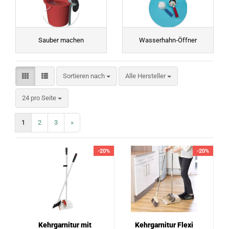
Sauber machen
Wasserhahn-Öffner
Sortieren nach
Sortieren nach
Alle Hersteller
pro Seite
24 pro Seite
1
2
3
»
-20%
-20%
Kehrgarnitur mit
Kehrgarnitur Flexi