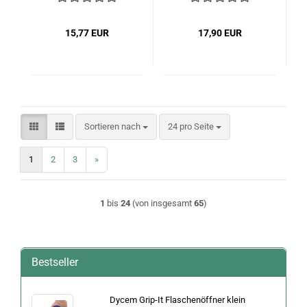
15,77 EUR
17,90 EUR
Sortieren nach
pro Seite
Sortieren nach
24 pro Seite
1
2
3
»
1
bis
24
(von insgesamt
65
)
Bestseller
Dycem Grip-It Flaschenöffner klein