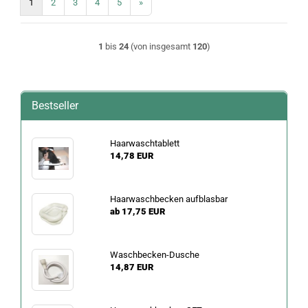
1
2
3
4
5
»
1
bis
24
(von insgesamt
120
)
Bestseller
Haarwaschtablett
14,78 EUR
Haarwaschbecken aufblasbar
ab 17,75 EUR
Waschbecken-Dusche
14,87 EUR