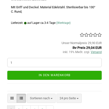
Mit Griff und Deckel. Material Edelstahl. Sterilisierbar bis 130°
C. Rund,
Lieferzeit:
auf Lager ca.3-4 Tage
(Werktage)
Unser Normalpreis 29,90 EUR
Ihr Preis 29,04 EUR
inkl. 19% MwSt. zzgl.
Versand
IN DEN WARENKORB
Sortieren nach
pro Seite
Sortieren nach
24 pro Seite