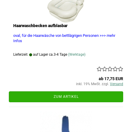
Haarwaschbecken aufblasbar
oval, für die Haarwäsche von bettlägrigen Personen
>>> mehr
Infos
Lieferzeit:
auf Lager ca.3-4 Tage
(Werktage)
ab 17,75 EUR
inkl. 19% MwSt. zzgl.
Versand
ZUM ARTIKEL