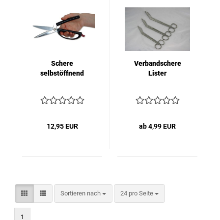
Schere
Verbandschere
selbstöffnend
Lister
12,95 EUR
ab 4,99 EUR
Sortieren nach
pro Seite
Sortieren nach
24 pro Seite
1