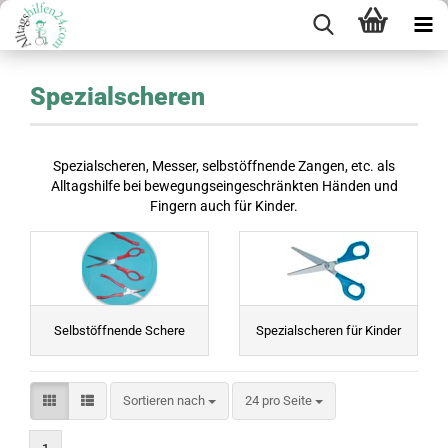
Spezialscheren
Spezialscheren, Messer, selbstöffnende Zangen, etc. als
Alltagshilfe bei bewegungseingeschränkten Händen und
Fingern auch für Kinder.
Selbstöffnende Schere
Spezialscheren für Kinder
Sortieren nach
pro Seite
Sortieren nach
24 pro Seite