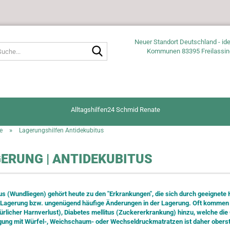
Neuer Standort Deutschland - ide
Suche...
Kommunen 83395 Freilassin
Alltagshilfen24 Schmid Renate
»
e
Lagerungshilfen Antidekubitus
ERUNG | ANTIDEKUBITUS
us (Wundliegen) gehört heute zu den "Erkrankungen", die sich durch geeignete H
 Lagerung bzw. ungenügend häufige Änderungen in der Lagerung. Oft kommen 
kürlicher Harnverlust), Diabetes mellitus (Zuckererkrankung) hinzu, welche di
ung mit Würfel-, Weichschaum- oder Wechseldruckmatratzen ist daher oberste