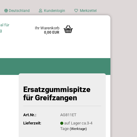
Deutschland
Kundenlogin
Merkzettel
al für
Ihr Warenkorb
g
0,00 EUR
Ersatzgummispitze
für Greifzangen
Art.Nr.:
AG811ET
Lieferzeit:
auf Lager ca.3-4
Tage
(Werktage)