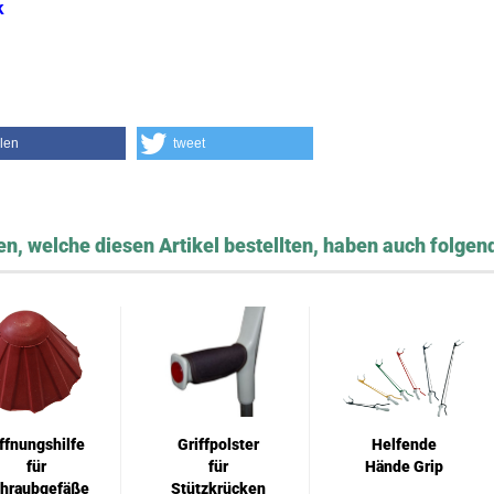
k
ilen
tweet
n, welche diesen Artikel bestellten, haben auch folgend
ffnungshilfe
Griffpolster
Helfende
für
für
Hände Grip
hraubgefäße
Stützkrücken