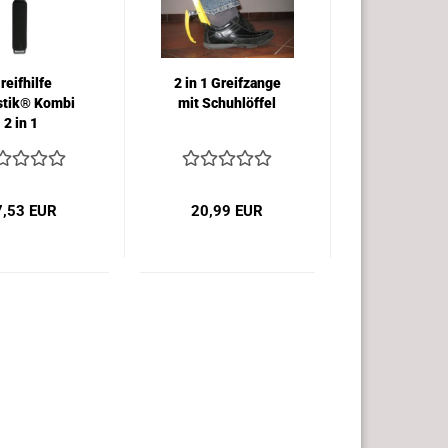
reifhilfe
2 in 1 Greifzange
stik® Kombi
mit Schuhlöffel
2 in 1
7,53 EUR
20,99 EUR