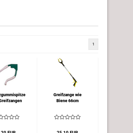
1
zgummispitze
Greifzange wie
 Greifzangen
Biene 66cm
,20 EUR
25,10 EUR