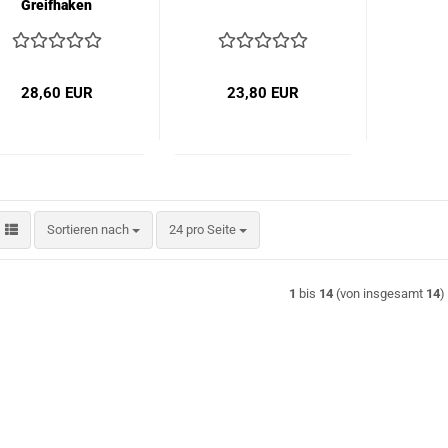
Greifhaken
28,60 EUR
23,80 EUR
Sortieren nach
pro Seite
Sortieren nach
24 pro Seite
1
bis
14
(von insgesamt
14
)