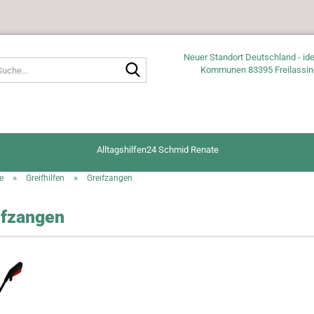
Neuer Standort Deutschland - ide
Suche...
Kommunen 83395 Freilassin
Alltagshilfen24 Schmid Renate
»
»
e
Greifhilfen
Greifzangen
ifzangen