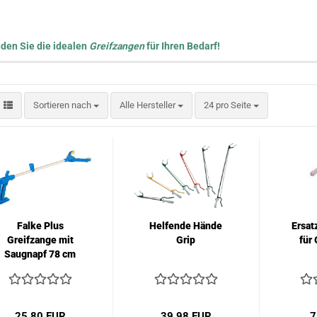
nden Sie die idealen
Greifzangen
für Ihren Bedarf!
Sortieren nach
pro Seite
Sortieren nach
Alle Hersteller
24 pro Seite
Falke Plus
Helfende Hände
Ersat
Greifzange mit
Grip
für
Saugnapf 78 cm
25,80 EUR
39,98 EUR
7