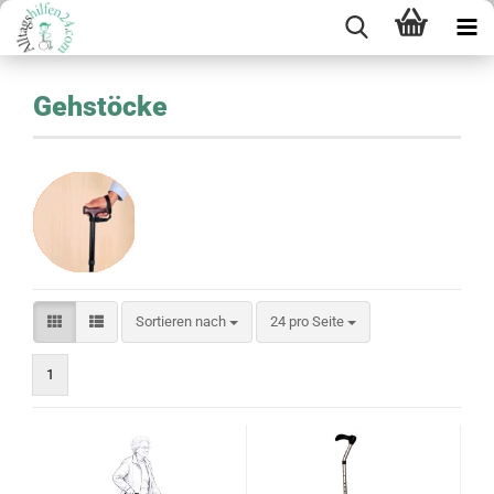
Gehstöcke
Sortieren nach
pro Seite
Sortieren nach
24 pro Seite
1