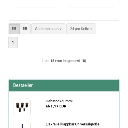
Sortieren nach
pro Seite
Sortieren nach
24 pro Seite
1
1
bis
18
(von insgesamt
18
)
Bestseller
Gehstockgummi
ab 1,17 EUR
Eiskralle klappbar Universalgröße