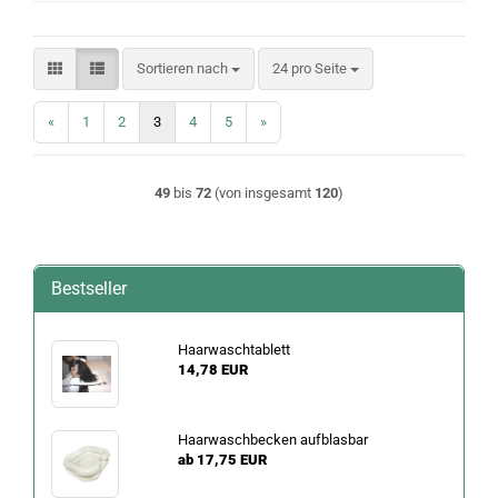
Sortieren nach
pro Seite
Sortieren nach
24 pro Seite
«
1
2
3
4
5
»
49
bis
72
(von insgesamt
120
)
Bestseller
Haarwaschtablett
14,78 EUR
Haarwaschbecken aufblasbar
ab 17,75 EUR