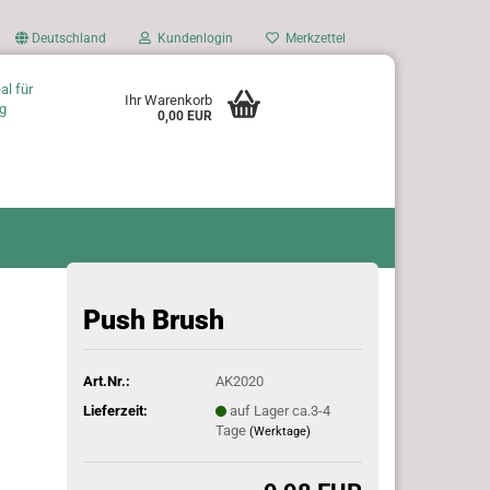
Deutschland
Kundenlogin
Merkzettel
al für
Ihr Warenkorb
g
0,00 EUR
Push Brush
Art.Nr.:
AK2020
Lieferzeit:
auf Lager ca.3-4
Tage
(Werktage)