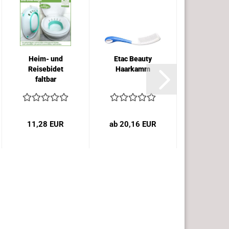
Heim- und
Etac Beauty
Haarbür
Reisebidet
Haarkamm
mit lan
faltbar
Griff
11,28 EUR
ab 20,16 EUR
11,80 