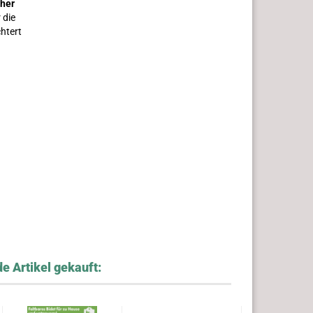
cher
 die
htert
e Artikel gekauft: