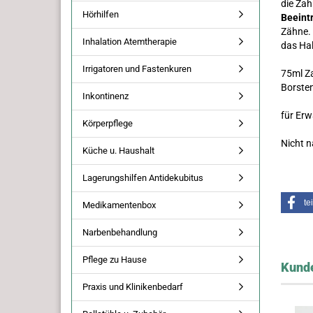
die Zah
Hörhilfen
Beeint
Zähne. 
Inhalation Atemtherapie
das Hal
Irrigatoren und Fastenkuren
75ml Za
Borste
Inkontinenz
für Erw
Körperpflege
Nicht n
Küche u. Haushalt
Lagerungshilfen Antidekubitus
te
Medikamentenbox
Narbenbehandlung
Pflege zu Hause
Kunde
Praxis und Klinikenbedarf