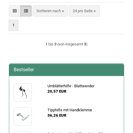
Sortieren nach
pro Seite
Sortieren nach
24 pro Seite
1
1
bis
3
(von insgesamt
3
)
Bestseller
Umblätterhilfe - Blattwender
20,57 EUR
Tipphilfe mit Handklemme
36,26 EUR