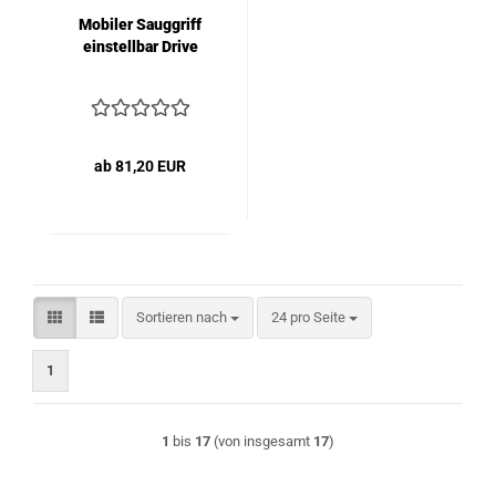
Mobiler Sauggriff
einstellbar Drive
ab 81,20 EUR
Sortieren nach
pro Seite
Sortieren nach
24 pro Seite
1
1
bis
17
(von insgesamt
17
)