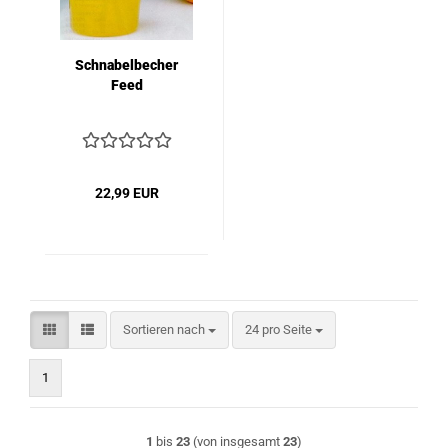
Schnabelbecher
Feed
22,99 EUR
Sortieren nach
pro Seite
Sortieren nach
24 pro Seite
1
1
bis
23
(von insgesamt
23
)