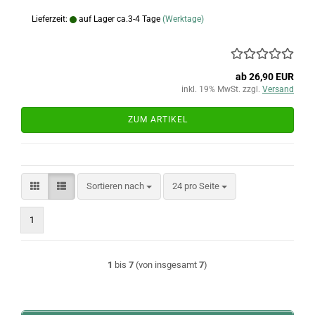
Lieferzeit:
auf Lager ca.3-4 Tage
(Werktage)
ab 26,90 EUR
inkl. 19% MwSt. zzgl.
Versand
ZUM ARTIKEL
Sortieren nach
pro Seite
Sortieren nach
24 pro Seite
1
1
bis
7
(von insgesamt
7
)