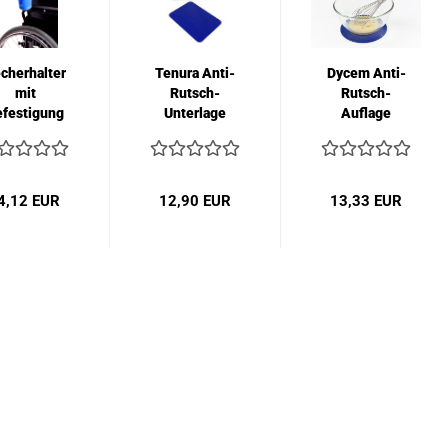
cherhalter
Tenura Anti-
Dycem Anti-
mit
Rutsch-
Rutsch-
efestigung
Unterlage
Auflage
eckig
rund 19 cm
klein...
4,12 EUR
12,90 EUR
13,33 EUR