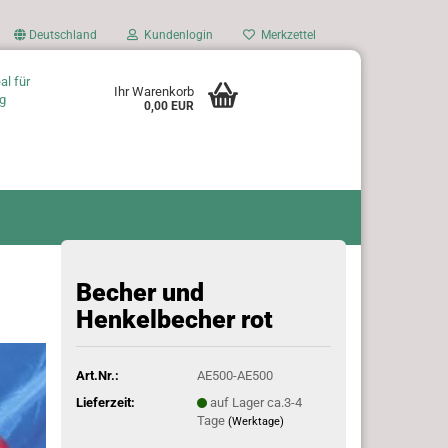
Deutschland
Kundenlogin
Merkzettel
al für
Ihr Warenkorb
g
0,00 EUR
Becher und
Henkelbecher rot
Art.Nr.:
AE500-AE500
Lieferzeit:
auf Lager ca.3-4
Tage
(Werktage)