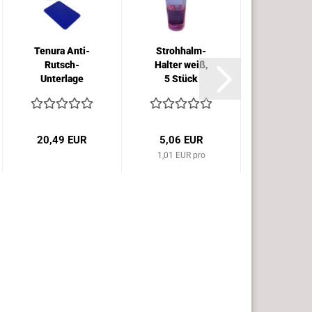
Tenura Anti-
Strohhalm-
Trinkbe
Rutsch-
Halter weiß,
mit Hal
Unterlage
5 Stück
eckig
mittel...
20,49 EUR
5,06 EUR
6,64 E
1,01 EUR pro