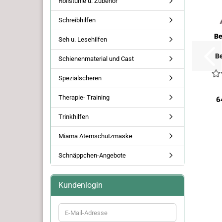
Rollstühle u. Zubehör
Schreibhilfen
Be
Seh u. Lesehilfen
B
Schienenmaterial und Cast
Spezialscheren
Therapie- Training
6
Trinkhilfen
Miama Atemschutzmaske
Schnäppchen-Angebote
Kundenlogin
E-
Mail-