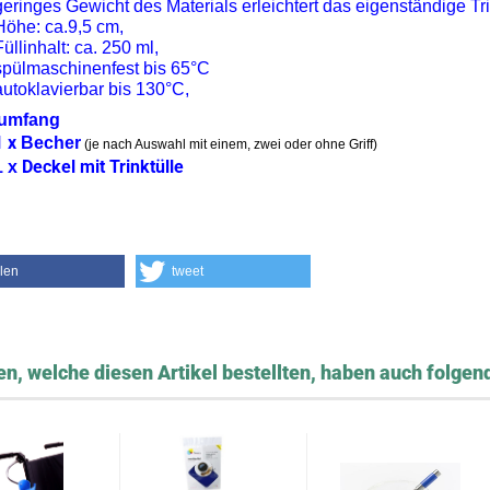
geringes Gewicht des Materials erleichtert das eigenständige Tr
Höhe: ca.9,5 cm,
Füllinhalt: ca. 250 ml,
spülmaschinenfest bis 65°C
autoklavierbar bis 130°C,
rumfang
1 x
Becher
(je nach Auswahl mit einem, zwei oder ohne Griff)
Deckel mit Trinktülle
1 x
ilen
tweet
n, welche diesen Artikel bestellten, haben auch folgend