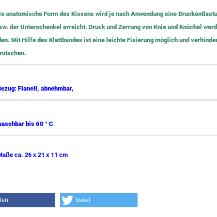
ie anatomische Form des Kissens wird je nach Anwendung eine Druckentlastu
zw. der Unterschenkel erreicht. Druck und Zerrung von Knie und Knöchel wer
en. Mit Hilfe des Klettbandes ist eine leichte Fixierung möglich und verhinder
rutschen.
Bezug: Flanell, abnehmbar,
waschbar bis 60 ° C
Maße ca. 26 x 21 x 11 cm
ilen
tweet