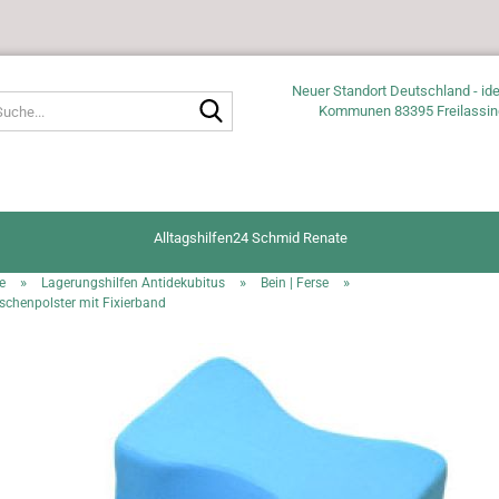
Neuer Standort Deutschland - ide
Suche...
Kommunen 83395 Freilassin
Alltagshilfen24 Schmid Renate
»
»
»
e
Lagerungshilfen Antidekubitus
Bein | Ferse
schenpolster mit Fixierband