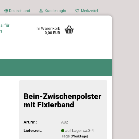
Deutschland
Kundenlogin
Merkzettel
al für
Ihr Warenkorb
g
0,00 EUR
Bein-Zwischenpolster
mit Fixierband
Art.Nr.:
A82
Lieferzeit:
auf Lager ca.3-4
Tage
(Werktage)