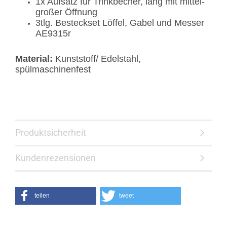
1x Aufsatz für Trinkbecher, lang mit mittel-
großer Öffnung
3tlg. Besteckset Löffel, Gabel und Messer
AE9315r
Material:
Kunststoff/ Edelstahl,
spülmaschinenfest
Produktsicherheit
Kundenrezensionen
teilen
tweet