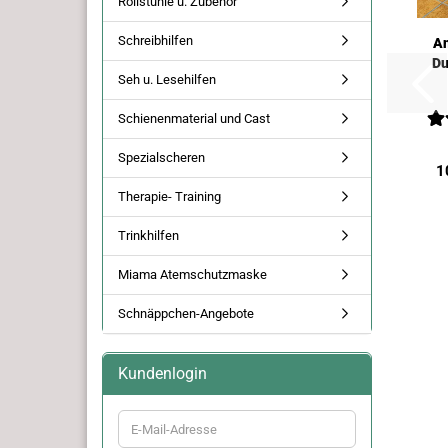
Rollstühle u. Zubehör
Schreibhilfen
An
Du
Seh u. Lesehilfen
Schienenmaterial und Cast
Spezialscheren
1
Therapie- Training
Trinkhilfen
Miama Atemschutzmaske
Schnäppchen-Angebote
Kundenlogin
E-
Mail-