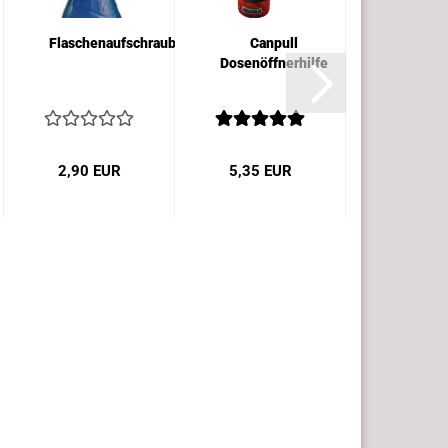
Flaschenaufschrauber
Canpull
Eincremh
Dosenöffnerhilfe
für de
Rücken 
lange
Griff..
2,90 EUR
5,35 EUR
8,90 E