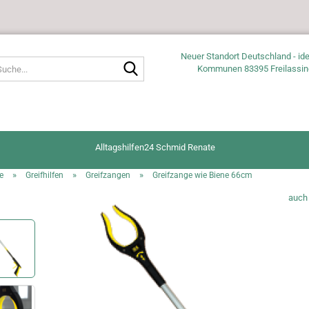
Neuer Standort Deutschland - ide
Suche...
Kommunen 83395 Freilassin
Alltagshilfen24 Schmid Renate
»
»
»
e
Greifhilfen
Greifzangen
Greifzange wie Biene 66cm
auch 