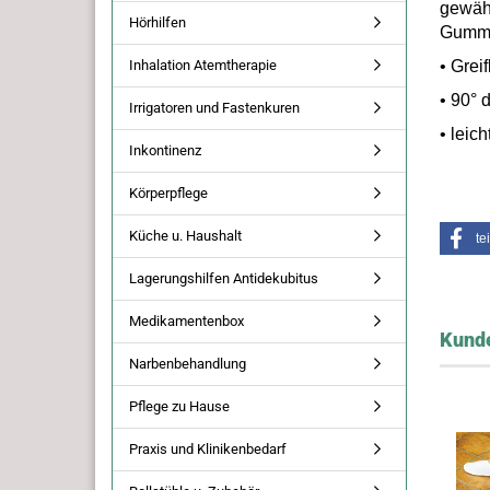
gewähr
Hörhilfen
Gummi
Inhalation Atemtherapie
• Grei
• 90° 
Irrigatoren und Fastenkuren
• leic
Inkontinenz
Körperpflege
Küche u. Haushalt
te
Lagerungshilfen Antidekubitus
Medikamentenbox
Kunde
Narbenbehandlung
Pflege zu Hause
Praxis und Klinikenbedarf