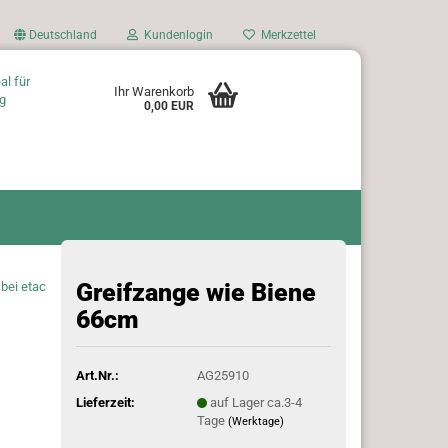
Deutschland
Kundenlogin
Merkzettel
al für
Ihr Warenkorb
g
0,00 EUR
Greifzange wie Biene
bei etac
66cm
Art.Nr.:
AG25910
Lieferzeit:
auf Lager ca.3-4
Tage
(Werktage)