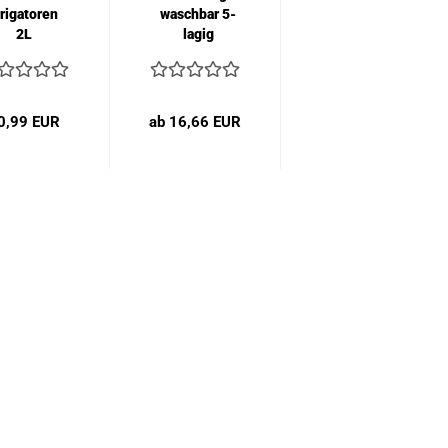
rrigatoren
waschbar 5-
2L
lagig
85x90cm
Bettauflage...
0,99 EUR
ab 16,66 EUR