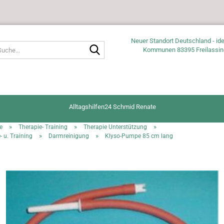
Neuer Standort Deutschland - ide
Suche...
Kommunen 83395 Freilassin
Alltagshilfen24 Schmid Renate
»
»
»
e
Therapie- Training
Therapie Unterstützung
»
»
- u. Training
Darmreinigung
Klyso-Pumpe 85 cm lang