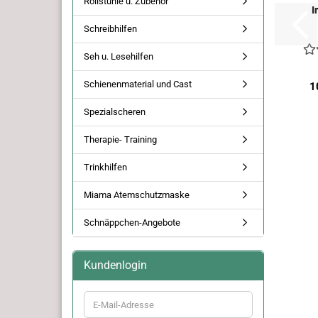
Rollstühle u. Zubehör
I
Schreibhilfen
Seh u. Lesehilfen
Schienenmaterial und Cast
1
Spezialscheren
Therapie- Training
Trinkhilfen
Miama Atemschutzmaske
Schnäppchen-Angebote
Kundenlogin
E-
Mail-