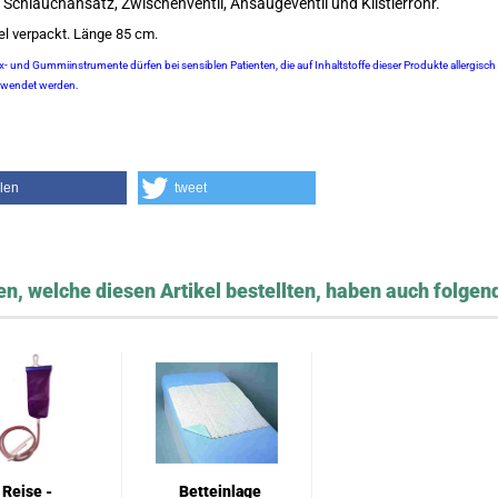
t Schlauchansatz, Zwischenventil, Ansaugeventil und Klistierrohr.
el verpackt. Länge 85 cm.
x- und Gummiinstrumente dürfen bei sensiblen Patienten, die auf Inhaltstoffe dieser Produkte allergisch 
ewendet werden.
ilen
tweet
n, welche diesen Artikel bestellten, haben auch folgend
Reise -
Betteinlage