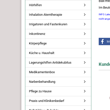
Ball mi
Hörhilfen
Im Beut
Inhalation Atemtherapie
INFO: Late
nicht ang
Irrigatoren und Fastenkuren
Inkontinenz
te
Körperpflege
Küche u. Haushalt
Lagerungshilfen Antidekubitus
Kunde
Medikamentenbox
Narbenbehandlung
Pflege zu Hause
Praxis und Klinikenbedarf