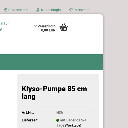
Deutschland
Kundenlogin
Merkzettel
al für
Ihr Warenkorb
g
0,00 EUR
Klyso-Pumpe 85 cm
lang
Art.Nr.:
H36
Lieferzeit:
auf Lager ca.3-4
Tage
(Werktage)