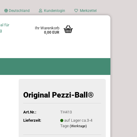
Deutschland
Kundenlogin
Merkzettel
al für
Ihr Warenkorb
g
0,00 EUR
Original Pezzi-Ball®
Art.Nr.:
TH413
Lieferzeit:
auf Lager ca.3-4
Tage
(Werktage)