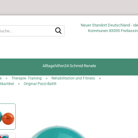
Neuer Standort Deutschland - ide
Suche...
Kommunen 83395 Freilassin
Alltagshilfen24 Schmid Renate
»
»
»
e
Therapie- Training
Rehabilitation und Fitness
»
kartikel
Original Pezzi-Ball®