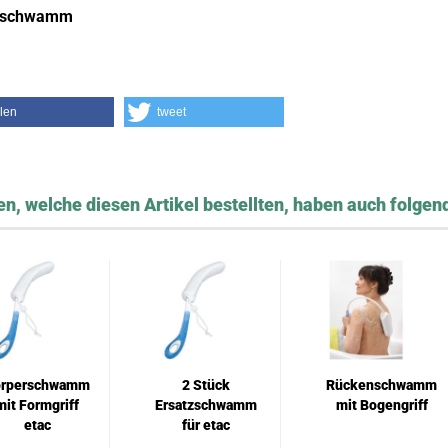
zschwamm
ilen
tweet
n, welche diesen Artikel bestellten, haben auch folgend
örperschwamm
2 Stück
Rückenschwamm
mit Formgriff
Ersatzschwamm
mit Bogengriff
etac
für etac