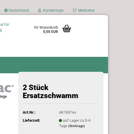
Deutschland
Kundenlogin
Merkzettel
al für
Ihr Warenkorb
g
0,00 EUR
2 Stück
Ersatzschwamm
Art.Nr.:
AK1837es
Lieferzeit:
auf Lager ca.3-4
Tage
(Werktage)