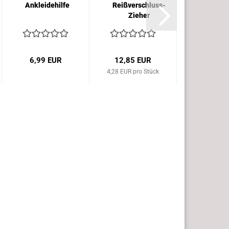
Ankleidehilfe
Reißverschluss-
Flexy G
Zieher
mit ro
Griff
6,99 EUR
12,85 EUR
ab 8,77
4,28 EUR pro Stück