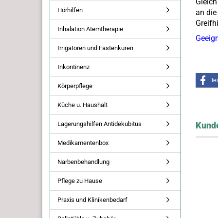
Gleich
Hörhilfen
an die
Greifh
Inhalation Atemtherapie
Geeign
Irrigatoren und Fastenkuren
Inkontinenz
te
Körperpflege
Küche u. Haushalt
Lagerungshilfen Antidekubitus
Kunde
Medikamentenbox
Narbenbehandlung
Pflege zu Hause
Praxis und Klinikenbedarf