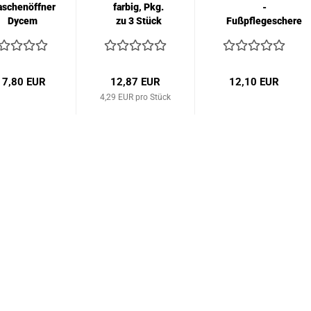
aschenöffner
farbig, Pkg.
-
Dycem
zu 3 Stück
Fußpflegeschere
 7,80 EUR
12,87 EUR
12,10 EUR
4,29 EUR pro Stück