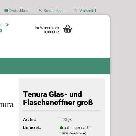
Deutschland
Kundenlogin
Merkzettel
al für
Ihr Warenkorb
g
0,00 EUR
Tenura Glas- und
Flaschenöffner groß
Art.Nr.:
TDSg3
Lieferzeit:
auf Lager ca.3-4
Tage
(Werktage)