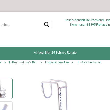
Neuer Standort Deutschland - ide
Suche...
Kommunen 83395 Freilassin
Alltagshilfen24 Schmid Renate
»
»
»
e
Hilfen rund um`s Bett
Hygieneutensilien
Urinflaschenhalter