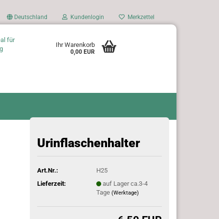
Deutschland
Kundenlogin
Merkzettel
al für
Ihr Warenkorb
g
0,00 EUR
Urinflaschenhalter
Art.Nr.:
H25
Lieferzeit:
auf Lager ca.3-4
Tage
(Werktage)