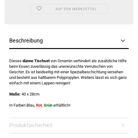
AUF DEN MERKZETTEL
Beschreibung
Dieses
dünne Tischset
von Ornamin verhindert als zusätzliche Hilfe
beim Essen zuverlässig das unerwünschte Verrutschen von
Geschirr. Es ist beidseitig mit einer Spezialbeschichtung versehen
und besteht aus haltbarem Polypropylen. Weiters lässt es sich ganz
einfach mit einem Lappen reinigen!
Maße:
40 x 28cm
In Farben Blau,
Rot
,
Grün
erhältlich!
Produktsicherheit