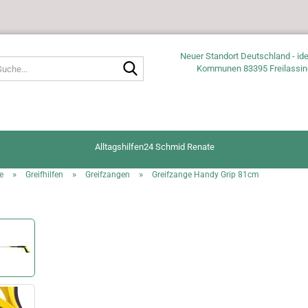
Neuer Standort Deutschland - ide
Suche...
Kommunen 83395 Freilassin
Alltagshilfen24 Schmid Renate
»
»
»
e
Greifhilfen
Greifzangen
Greifzange Handy Grip 81cm