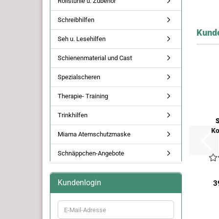
Rollstühle u. Zubehör
Schreibhilfen
Kunde
Seh u. Lesehilfen
Schienenmaterial und Cast
Spezialscheren
Therapie- Training
Trinkhilfen
S
Ko
Miama Atemschutzmaske
Schnäppchen-Angebote
Kundenlogin
3
E-
Mail-