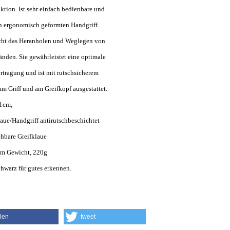
tion. Ist sehr einfach bedienbare und
n ergonomisch geformten Handgriff.
cht das Heranholen und Weglegen von
nden. Sie gewährleistet eine optimale
rtragung und ist mit rutschsicherem
 Griff und am Greifkopf ausgestattet.
1cm,
laue/Handgriff antirutschbeschichtet
ehbare Greifklaue
 im Gewicht, 220g
chwarz für gutes erkennen.
ilen
tweet