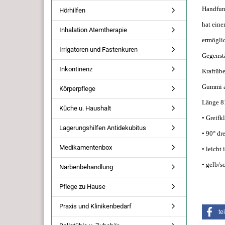
Handfunk
Hörhilfen
hat eine
Inhalation Atemtherapie
ermögli
Irrigatoren und Fastenkuren
Gegenstä
Inkontinenz
Kraftübe
Gummi am
Körperpflege
Länge 8
Küche u. Haushalt
• Greifk
Lagerungshilfen Antidekubitus
• 90° dr
Medikamentenbox
• leicht
• gelb/s
Narbenbehandlung
Pflege zu Hause
Praxis und Klinikenbedarf
te