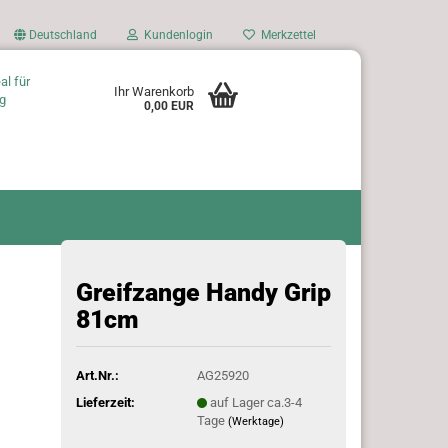
Deutschland
Kundenlogin
Merkzettel
al für
Ihr Warenkorb
g
0,00 EUR
Greifzange Handy Grip
81cm
Art.Nr.:
AG25920
Lieferzeit:
auf Lager ca.3-4
Tage
(Werktage)