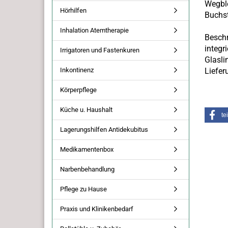
Wegble
Hörhilfen
Buchst
Inhalation Atemtherapie
Beschr
integr
Irrigatoren und Fastenkuren
Glasli
Inkontinenz
Liefer
Körperpflege
Küche u. Haushalt
te
Lagerungshilfen Antidekubitus
Medikamentenbox
Narbenbehandlung
Pflege zu Hause
Praxis und Klinikenbedarf