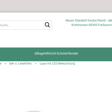
Neuer Standort Deutschland - ide
Suche...
Kommunen 83395 Freilassin
Alltagshilfen24 Schmid Renate
»
»
e
Seh u. Lesehilfen
Lupe mit LED-Beleuchtung