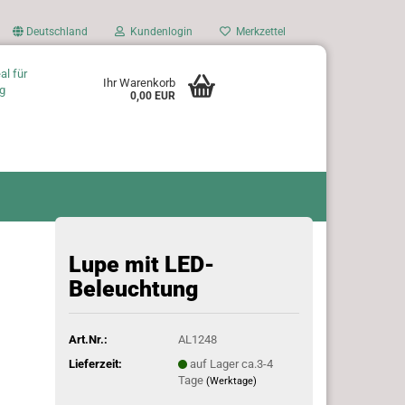
Deutschland
Kundenlogin
Merkzettel
al für
Ihr Warenkorb
g
0,00 EUR
Lupe mit LED-
Beleuchtung
Art.Nr.:
AL1248
Lieferzeit:
auf Lager ca.3-4
Tage
(Werktage)