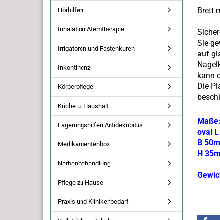
Brett 
Hörhilfen
Inhalation Atemtherapie
Sicher
Sie ge
Irrigatoren und Fastenkuren
auf gl
Nagelk
Inkontinenz
kann d
Die Pl
Körperpflege
beschi
Küche u. Haushalt
Maße
Lagerungshilfen Antidekubitus
oval 
B 50
Medikamentenbox
H 35
Narbenbehandlung
Gewich
Pflege zu Hause
Praxis und Klinikenbedarf