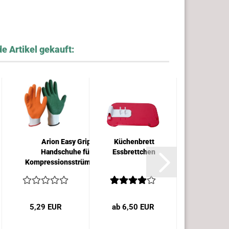
e Artikel gekauft:
Arion Easy Grip
Küchenbrett
Schlüsse
Handschuhe für
Essbrettchen
für ei
Kompressionsstrümpfe...
Schüs
5,29 EUR
ab 6,50 EUR
7,85 E