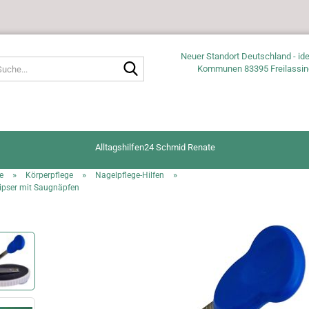
Neuer Standort Deutschland - ide
Suche...
Kommunen 83395 Freilassin
Alltagshilfen24 Schmid Renate
»
»
»
e
Körperpflege
Nagelpflege-Hilfen
ipser mit Saugnäpfen