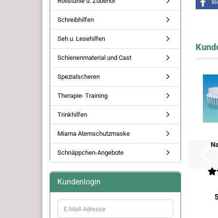
Rollstühle u. Zubehör
te
Schreibhilfen
Seh u. Lesehilfen
Kunde
Schienenmaterial und Cast
Spezialscheren
Therapie- Training
Trinkhilfen
Miama Atemschutzmaske
Na
Schnäppchen-Angebote
S
Kundenlogin
E-
Mail-