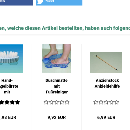
ilen
tweet
n, welche diesen Artikel bestellten, haben auch folgend
Hand-
Duschmatte
Anziehstock
gelbürste
mit
Ankleidehilfe
mit
Fußreiniger
augnäpfen
5,98 EUR
9,92 EUR
6,99 EUR