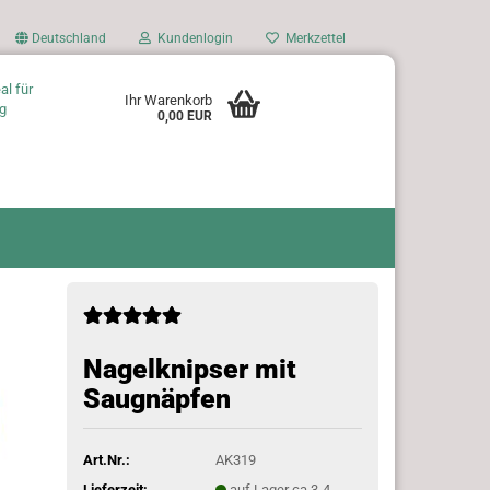
Deutschland
Kundenlogin
Merkzettel
al für
Ihr Warenkorb
g
0,00 EUR
Nagelknipser mit
Saugnäpfen
Art.Nr.:
AK319
Lieferzeit:
auf Lager ca.3-4