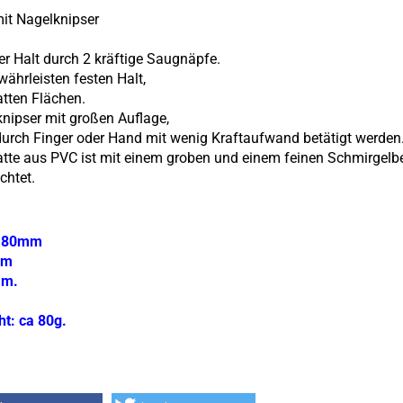
mit Nagelknipser
er Halt durch 2 kräftige Saugnäpfe.
währleisten festen Halt,
atten Flächen.
nipser mit großen Auflage,
urch Finger oder Hand mit wenig Kraftaufwand betätigt werden
atte aus PVC ist mit einem groben und einem feinen Schmirgelb
chtet.
:
L 80mm
mm
mm.
t: ca 80g.