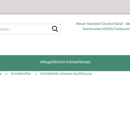
Neuer Standort Deutschland - ide
Suche...
Kommunen 83395 Freilassin
Alltagshilfen24 Schmid Renate
»
»
e
Schreibhilfen
Schreibhilfe schwere Ausführung