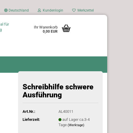
Deutschland
Kundenlogin
Merkzettel
al für
Ihr Warenkorb
g
0,00 EUR
Schreibhilfe schwere
Ausführung
Art.Nr.:
AL40011
Lieferzeit:
auf Lager ca.3-4
Tage
(Werktage)