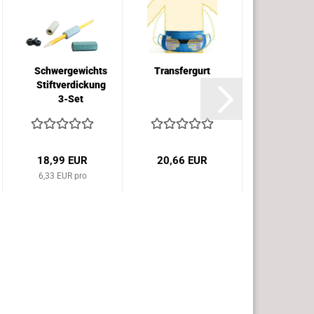
Schwergewichts
Transfergurt
Auto
Stiftverdickung
Drehkis
3-Set
Delux
18,99 EUR
20,66 EUR
21,58 
6,33 EUR pro