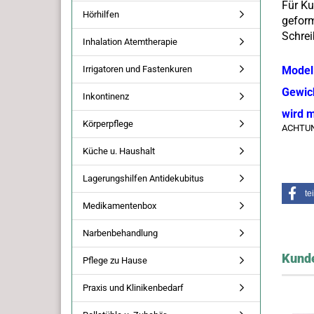
Für Ku
Hörhilfen
geform
Schrei
Inhalation Atemtherapie
Irrigatoren und Fastenkuren
Modell
Gewich
Inkontinenz
wird m
Körperpflege
ACHTUNG
Küche u. Haushalt
Lagerungshilfen Antidekubitus
te
Medikamentenbox
Narbenbehandlung
Kunde
Pflege zu Hause
Praxis und Klinikenbedarf