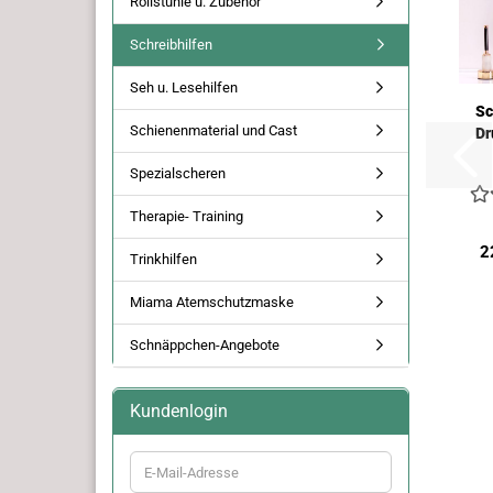
Rollstühle u. Zubehör
Schreibhilfen
Seh u. Lesehilfen
Sc
Schienenmaterial und Cast
Dr
Spezialscheren
Therapie- Training
2
Trinkhilfen
Miama Atemschutzmaske
Schnäppchen-Angebote
Kundenlogin
E-
Mail-