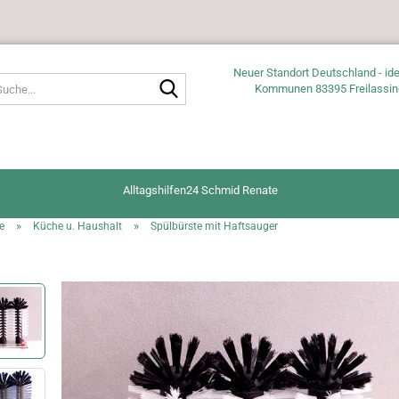
Neuer Standort Deutschland - ide
Suche...
Kommunen 83395 Freilassin
Alltagshilfen24 Schmid Renate
»
»
e
Küche u. Haushalt
Spülbürste mit Haftsauger