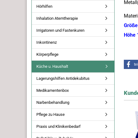
Metall
Hörhilfen
Materi
Inhalation Atemtherapie
Größe:
Irrigatoren und Fastenkuren
Höhe 
Inkontinenz
Körperpflege
te
Küche u. Haushalt
Lagerungshilfen Antidekubitus
Medikamentenbox
Kunde
Narbenbehandlung
Pflege zu Hause
Praxis und Klinikenbedarf