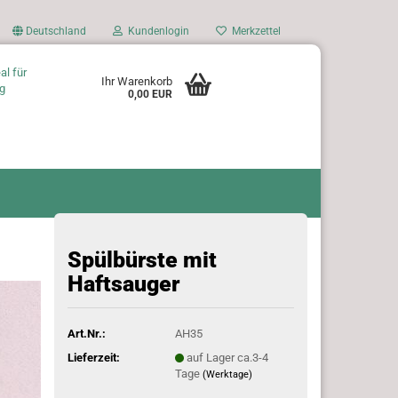
Deutschland
Kundenlogin
Merkzettel
al für
Ihr Warenkorb
g
0,00 EUR
Spülbürste mit
Haftsauger
Art.Nr.:
AH35
Lieferzeit:
auf Lager ca.3-4
Tage
(Werktage)