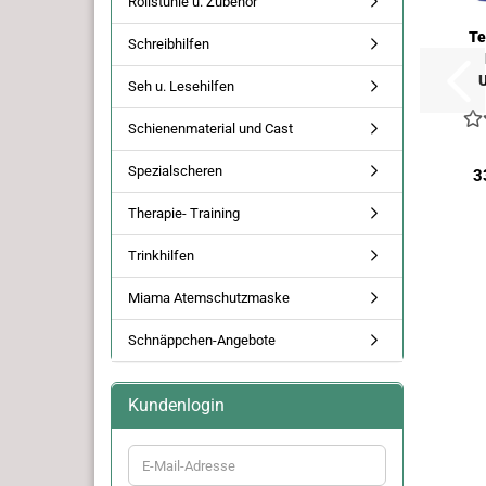
Rollstühle u. Zubehör
Te
Schreibhilfen
U
Seh u. Lesehilfen
e
3
Schienenmaterial und Cast
Spezialscheren
3
Therapie- Training
Trinkhilfen
Miama Atemschutzmaske
Schnäppchen-Angebote
Kundenlogin
E-
Mail-