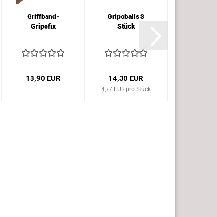
Griffband-
Gripoballs 3
Tasche
Gripofix
Stück
Beuteltr
18,90 EUR
14,30 EUR
19,79 
4,77 EUR pro Stück