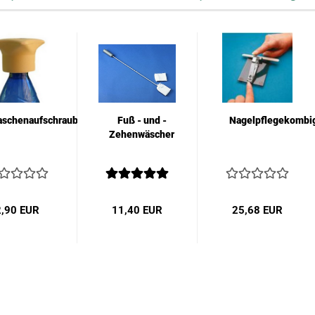
aschenaufschrauber
Fuß - und -
Nagelpflegekombi
Zehenwäscher
2,90 EUR
11,40 EUR
25,68 EUR