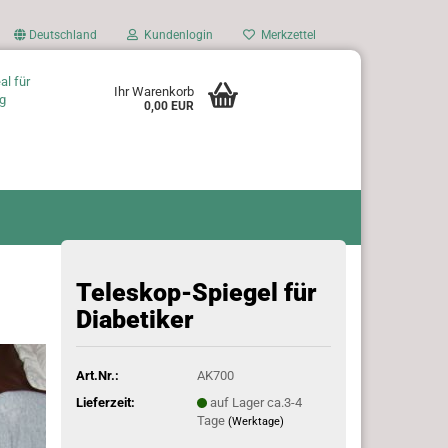
Deutschland
Kundenlogin
Merkzettel
al für
Ihr Warenkorb
g
0,00 EUR
Teleskop-Spiegel für
Diabetiker
Art.Nr.:
AK700
Lieferzeit:
auf Lager ca.3-4
Tage
(Werktage)