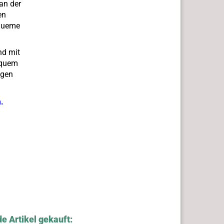
an der
en
equeme
nd mit
equem
ngen
.
e Artikel gekauft: