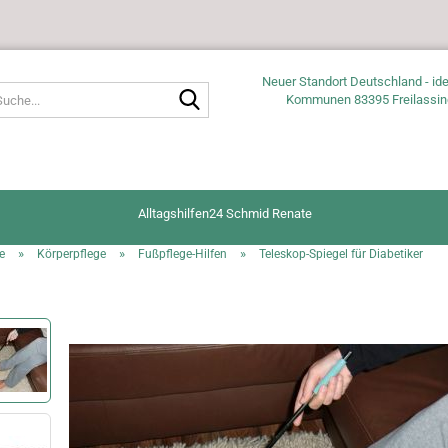
Neuer Standort Deutschland - ide
Suche...
Kommunen 83395 Freilassin
Alltagshilfen24 Schmid Renate
»
»
»
e
Körperpflege
Fußpflege-Hilfen
Teleskop-Spiegel für Diabetiker