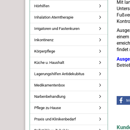
Mit la
Hörhilfen
Unters
Fußver
Inhalation Atemtherapie
Kontro
Irrigatoren und Fastenkuren
Ausge
einem 
Inkontinenz
erreic
findet
Körperpflege
Ausgez
Küche u. Haushalt
Betrie
Lagerungshilfen Antidekubitus
Medikamentenbox
Narbenbehandlung
te
Pflege zu Hause
Praxis und Klinikenbedarf
Kunde