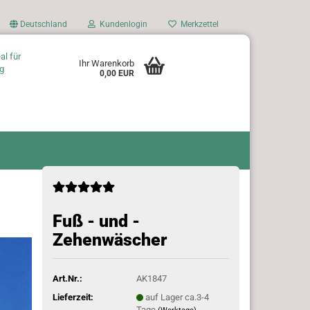
Deutschland
Kundenlogin
Merkzettel
al für
Ihr Warenkorb
g
0,00 EUR
Fuß - und -
Zehenwäscher
Art.Nr.:
AK1847
Lieferzeit:
auf Lager ca.3-4
Tage