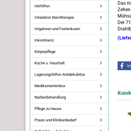
Das ri
Hörhilfen
Zehen 
Mühsam
Inhalation Atemtherapie
Der 71
Drahtb
Irrigatoren und Fastenkuren
(Liefe
Inkontinenz
Körperpflege
Küche u. Haushalt
te
Lagerungshilfen Antidekubitus
Medikamentenbox
Kunde
Narbenbehandlung
Pflege zu Hause
Praxis und Klinikenbedarf