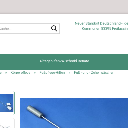
Neuer Standort Deutschland - ide
Suche...
Kommunen 83395 Freilassin
Alltagshilfen24 Schmid Renate
»
»
»
e
Körperpflege
Fußpflege-Hilfen
Fuß - und - Zehenwäscher