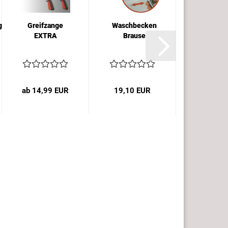
gerät
Greifzange
Waschbecken
Rollato
EXTRA
Brause
Rollstu
Schirmha
ab 14,99 EUR
19,10 EUR
29,95 