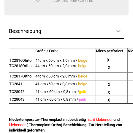
AUF DEN MERKZETTEL
Beschreibung
Größe / Farbe
Micro perforiert
Nic
x
TC2816Ohrto
44cm x 60 cm x 1,6 mm /
beige
TC2818Ortho
44cm x 60 cm x 2,0 mm/
beige
x
TC2817Ortho
44cm x 60 cm x 2,0 mm /
beige
x
TC2841
41 cm x60 cm x 0,8 mm /
beige
x
TC28042
41 cm x 60 cm x 0,8 mm /
gelb
x
TC28043
41 cm x 60 cm x 0,8 mm /
pink
Niedertemperatur-Thermoplast mit beidseitig
nicht klebender
und
klebender
( Thermoplast Ortho) Beschichtung. Zur Herstellung von
individuell geformten,