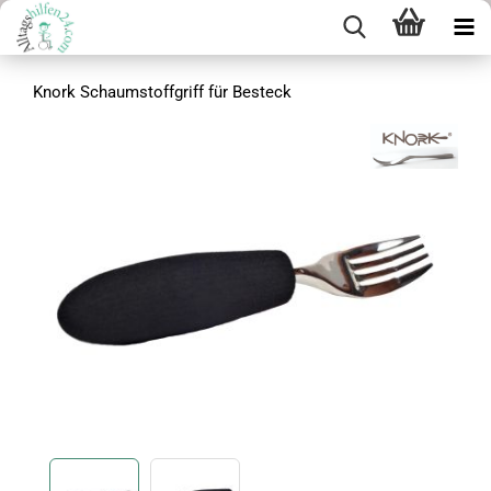
Knork Schaumstoffgriff für Besteck