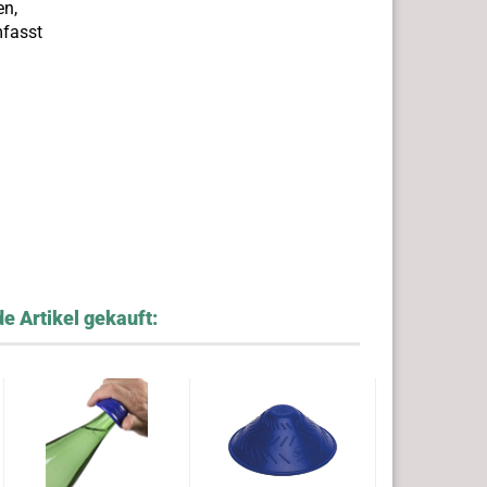
en,
mfasst
e Artikel gekauft: