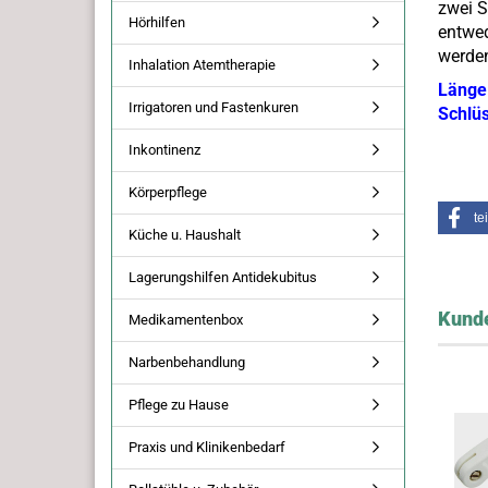
zwei S
Hörhilfen
entwed
werde
Inhalation Atemtherapie
Länge
Irrigatoren und Fastenkuren
Schlüs
Inkontinenz
Körperpflege
te
Küche u. Haushalt
Lagerungshilfen Antidekubitus
Kunde
Medikamentenbox
Narbenbehandlung
Pflege zu Hause
Praxis und Klinikenbedarf