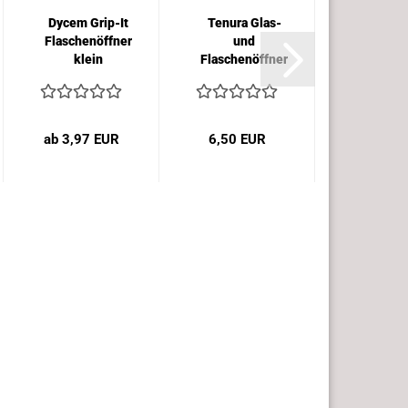
Dycem Grip-It
Tenura Glas-
Telesk
Flaschenöffner
und
Anziehhi
klein
Flaschenöffner
groß
ab 3,97 EUR
6,50 EUR
19,90 