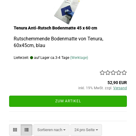
Tenura Anti-Rutsch Bodenmatte 45 x 60 cm
Rutschemmende Bodenmatte von Tenura,
60x45cm, blau
Lieferzeit:
auf Lager ca.3-4 Tage
(Werktage)
52,90 EUR
inkl. 19% MwSt. zzgl.
Versand
ZUM ARTIKEL
Sortieren nach
pro Seite
Sortieren nach
24 pro Seite