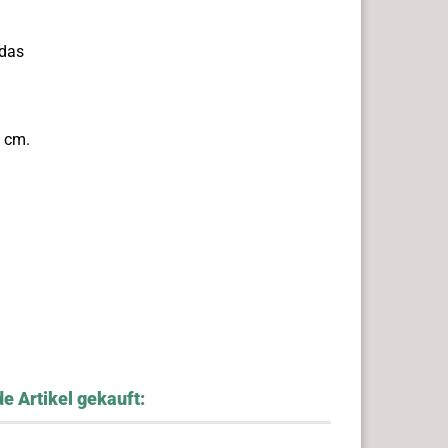
 das
 cm.
e Artikel gekauft: