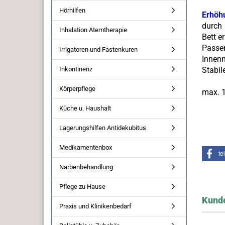
Hörhilfen
Erhöhu
durch 
Inhalation Atemtherapie
Bett e
Passen
Irrigatoren und Fastenkuren
Innen
Inkontinenz
Stabi
Körperpflege
max. 1
Küche u. Haushalt
Lagerungshilfen Antidekubitus
Medikamentenbox
te
Narbenbehandlung
Pflege zu Hause
Kunde
Praxis und Klinikenbedarf