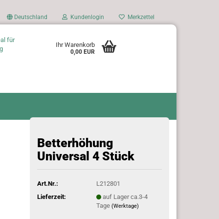
Deutschland
Kundenlogin
Merkzettel
al für
Ihr Warenkorb
g
0,00 EUR
Betterhöhung
Universal 4 Stück
Art.Nr.:
L212801
Lieferzeit:
auf Lager ca.3-4
Tage
(Werktage)