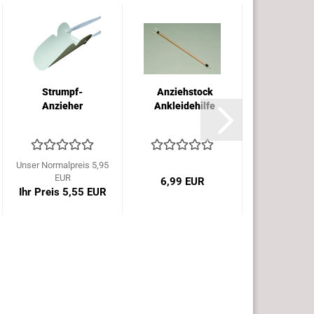
Strumpf-
Anziehstock
Drehsi
Anzieher
Ankleidehilfe
gepolst
Unser Normalpreis 5,95
EUR
6,99 EUR
22,36 
Ihr Preis 5,55 EUR